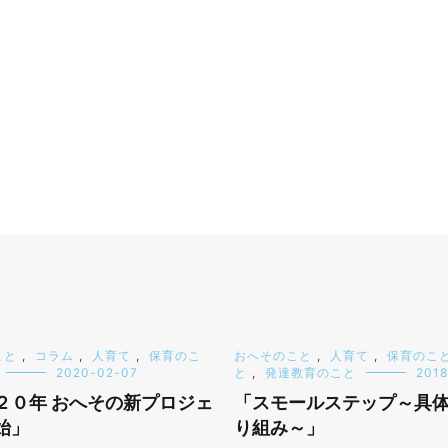
こと
,
コラム
,
人育て
,
保育のこ
おへそのこと
,
人育て
,
保育のこ
2020-02-07
と
,
発達教育のこと
2018
２０年 おへその新プロジェ
「スモールステップ～具
始」
り組み～」