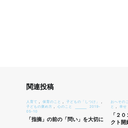
関連投稿
人育て
,
保育のこと
,
子どもの「しつけ」
,
おへその
子どもの褒め方
,
心のこと
2019-
と
,
幸せ
05-10
「２０
「指摘」の前の「問い」を大切に
クト開