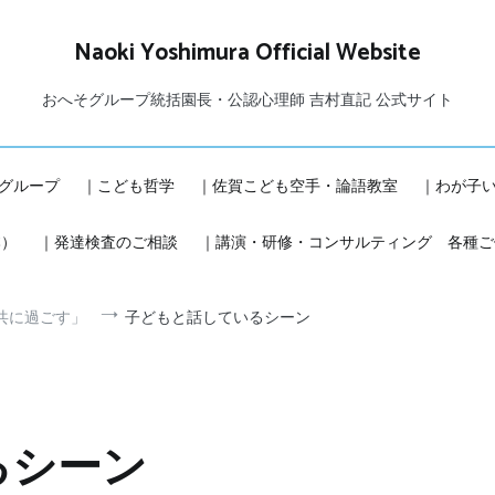
Naoki Yoshimura Official Website
おへそグループ統括園長・公認心理師 吉村直記 公式サイト
グループ
｜こども哲学
｜佐賀こども空手・論語教室
｜わが子
本）
｜発達検査のご相談
｜講演・研修・コンサルティング 各種ご
共に過ごす」
子どもと話しているシーン
るシーン