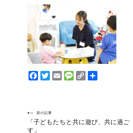
Facebook
Twitter
Email
Message
Copy
共
Link
有
投
前の記事
「子どもたちと共に遊び、共に過ご
稿
す」