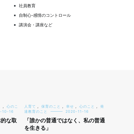
社員教育
自制心-感情のコントロール
講演会・講座など
と
,
心のこ
人育て
,
保育のこと
,
幸せ
,
心のこと
,
発
-10-16
達教育のこと
2020-11-16
体的な取
「誰かの普通ではなく、私の普通
を生きる」