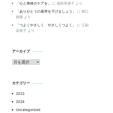
「心と身体のケアを」
に
福田美保子
より
「ありがとうの基準を下げましょう」
に
堀口
政隆
より
「つよくやさしく やさしくつよく」
に
江副
由美子
より
ア
アーカイブ
ー
カ
イ
ブ
カテゴリー
2023
2024
Uncategorized