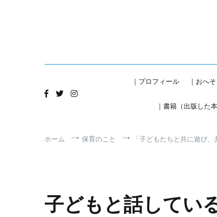
コ
ン
テ
ン
ツ
へ
ス
キ
｜プロフィール
｜おへそ
ッ
プ
｜書籍（出版した
ホーム
保育のこと
「子どもたちと共に遊び、
子どもと話してい