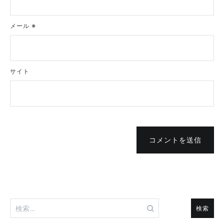
メール
※
サイト
コメントを送信
検
索: