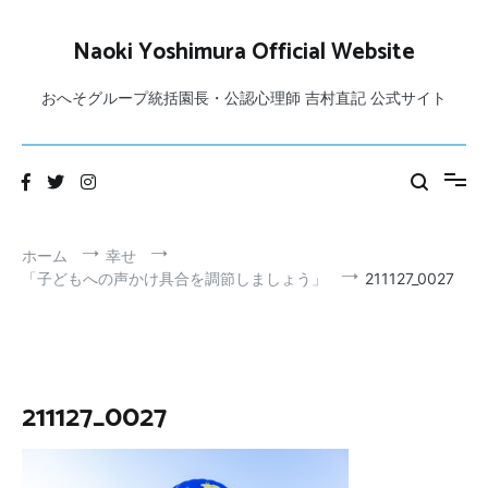
コ
ン
Naoki Yoshimura Official Website
テ
ン
おへそグループ統括園長・公認心理師 吉村直記 公式サイト
ツ
へ
ス
キ
ッ
プ
ホーム
幸せ
「子どもへの声かけ具合を調節しましょう」
211127_0027
211127_0027