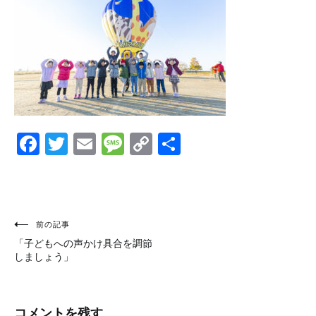
Facebook
Twitter
Email
Message
Copy
共
Link
有
投
前の記事
「子どもへの声かけ具合を調節
稿
しましょう」
ナ
ビ
コメントを残す