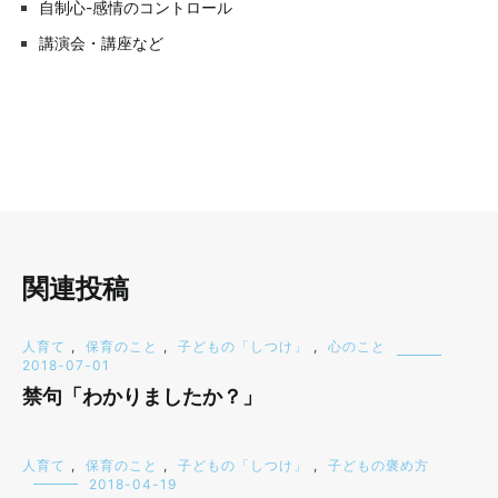
自制心-感情のコントロール
講演会・講座など
関連投稿
人育て
,
保育のこと
,
子どもの「しつけ」
,
心のこと
2018-07-01
禁句「わかりましたか？」
人育て
,
保育のこと
,
子どもの「しつけ」
,
子どもの褒め方
2018-04-19