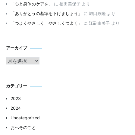
「心と身体のケアを」
に
福田美保子
より
「ありがとうの基準を下げましょう」
に
堀口政隆
より
「つよくやさしく やさしくつよく」
に
江副由美子
より
ア
アーカイブ
ー
カ
イ
ブ
カテゴリー
2023
2024
Uncategorized
おへそのこと