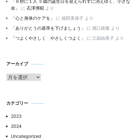
「６秒に１人 ５歳の誕生日を迎えられずに消えゆく、小さな
命」
に
石澤博昭
より
「心と身体のケアを」
に
福田美保子
より
「ありがとうの基準を下げましょう」
に
堀口政隆
より
「つよくやさしく やさしくつよく」
に
江副由美子
より
ア
アーカイブ
ー
カ
イ
ブ
カテゴリー
2023
2024
Uncategorized