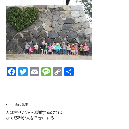
Facebook
Twitter
Email
Message
Copy
共
Link
有
投
前の記事
人は幸せだから感謝するのでは
稿
なく感謝が人を幸せにする
ナ