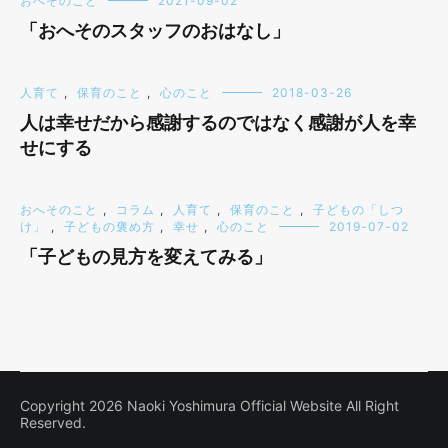
おへそのこと
2021-09-02
「おへそのスタッフのおはなし」
人育て
,
保育のこと
,
心のこと
2018-03-26
人は幸せだから感謝するのではなく感謝が人を幸
せにする
おへそのこと
,
コラム
,
人育て
,
保育のこと
,
子どもの「しつ
け」
,
子どもの褒め方
,
幸せ
,
心のこと
2019-07-02
「子どもの見方を変えてみる」
Copyright 2026 Naoki Yoshimura Official Website All Right
Reserved.