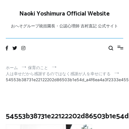
コ
ン
Naoki Yoshimura Official Website
テ
ン
おへそグループ統括園長・公認心理師 吉村直記 公式サイト
ツ
へ
ス
キ
ッ
プ
ホーム
保育のこと
人は幸せだから感謝するのではなく感謝が人を幸せにする
54553b38731e22122202d86503b1e54d_a4f6ea4a3f2333e455
54553b38731e22122202d86503b1e54d