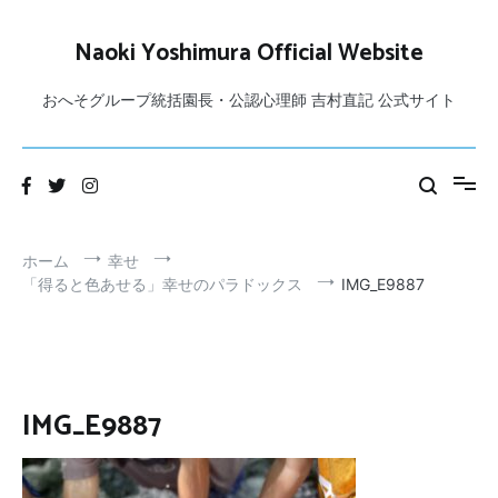
コ
ン
Naoki Yoshimura Official Website
テ
ン
おへそグループ統括園長・公認心理師 吉村直記 公式サイト
ツ
へ
ス
キ
ッ
プ
ホーム
幸せ
「得ると色あせる」幸せのパラドックス
IMG_E9887
IMG_E9887