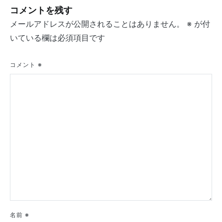
ビ
コメントを残す
ゲ
メールアドレスが公開されることはありません。
※
が付
ー
いている欄は必須項目です
シ
コメント
※
ョ
ン
名前
※