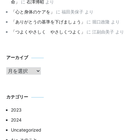
命」
に
石澤博昭
より
「心と身体のケアを」
に
福田美保子
より
「ありがとうの基準を下げましょう」
に
堀口政隆
より
「つよくやさしく やさしくつよく」
に
江副由美子
より
ア
アーカイブ
ー
カ
イ
ブ
カテゴリー
2023
2024
Uncategorized
おへそのこと