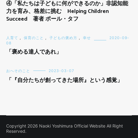
④「私たちは子どもに何ができるのか」非認知能
力を育み、格差に挑む Helping Children
Succeed 著者 ポール・タフ
人育て
,
保育のこと
,
子どもの褒め方
,
幸せ
2020-09-
08
「褒める達人であれ」
おへそのこと
2023-03-07
「『自分たちが創ってきた場所』という感覚」
Copyright 2026 Naoki Yoshimura Official Website All Right
Reserved.