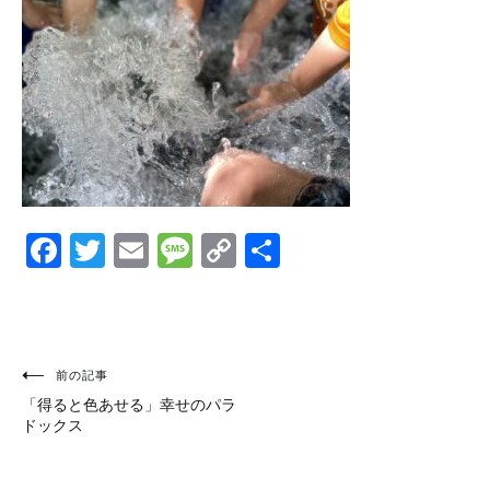
Facebook
Twitter
Email
Message
Copy
共
Link
有
投
前の記事
「得ると色あせる」幸せのパラ
稿
ドックス
ナ