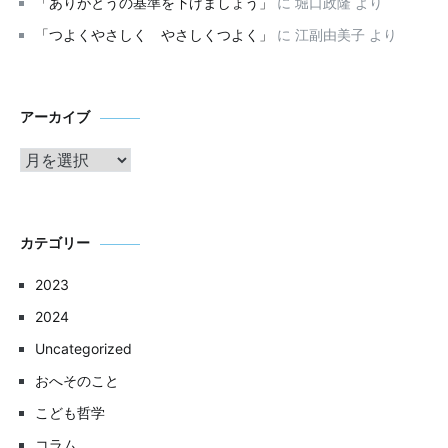
「ありがとうの基準を下げましょう」
に
堀口政隆
より
「つよくやさしく やさしくつよく」
に
江副由美子
より
ア
アーカイブ
ー
カ
イ
ブ
カテゴリー
2023
2024
Uncategorized
おへそのこと
こども哲学
コラム