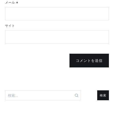
メール
※
サイト
コメントを送信
検
索: