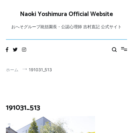
コ
ン
Naoki Yoshimura Official Website
テ
ン
おへそグループ統括園長・公認心理師 吉村直記 公式サイト
ツ
へ
ス
キ
ッ
プ
ホーム
191031_513
191031_513