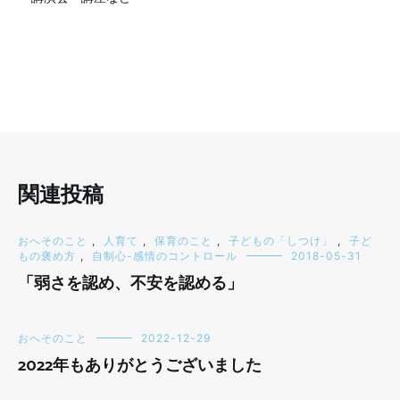
関連投稿
おへそのこと
,
人育て
,
保育のこと
,
子どもの「しつけ」
,
子ど
もの褒め方
,
自制心-感情のコントロール
2018-05-31
「弱さを認め、不安を認める」
おへそのこと
2022-12-29
2022年もありがとうございました