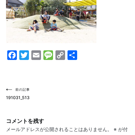
Facebook
Twitter
Email
Message
Copy
共
Link
有
投
前の記事
191031_513
稿
ナ
コメントを残す
ビ
メールアドレスが公開されることはありません。
※
が付