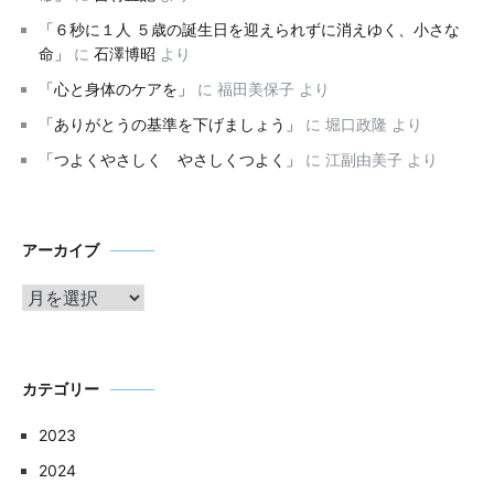
「６秒に１人 ５歳の誕生日を迎えられずに消えゆく、小さな
命」
に
石澤博昭
より
「心と身体のケアを」
に
福田美保子
より
「ありがとうの基準を下げましょう」
に
堀口政隆
より
「つよくやさしく やさしくつよく」
に
江副由美子
より
ア
アーカイブ
ー
カ
イ
ブ
カテゴリー
2023
2024