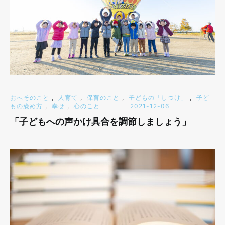
おへそのこと
,
人育て
,
保育のこと
,
子どもの「しつけ」
,
子ど
もの褒め方
,
幸せ
,
心のこと
2021-12-06
「子どもへの声かけ具合を調節しましょう」