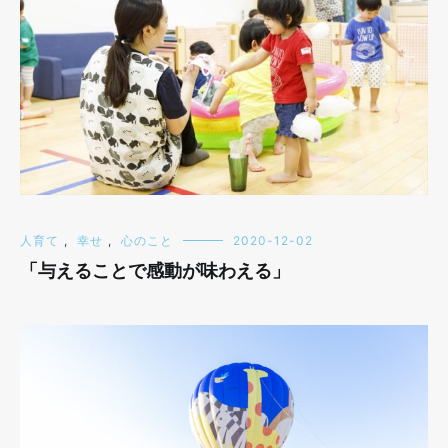
人育て
,
幸せ
,
心のこと
2020-12-02
「与えることで感動が味わえる」