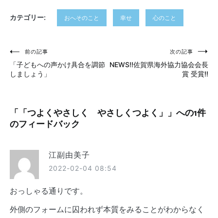
カテゴリー:
おへそのこと
幸せ
心のこと
投
前の記事
次の記事
「子どもへの声かけ具合を調節
NEWS!!佐賀県海外協力協会会長
稿
しましょう」
賞 受賞!!
ナ
ビ
「
「つよくやさしく やさしくつよく」
」への1件
ゲ
のフィードバック
ー
江副由美子
シ
2022-02-04 08:54
ョ
ン
おっしゃる通りです。
外側のフォームに囚われず本質をみることがわからなく