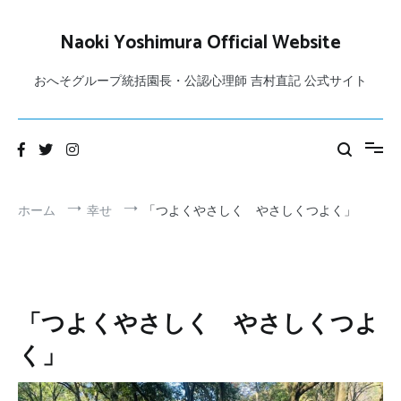
コ
ン
Naoki Yoshimura Official Website
テ
ン
おへそグループ統括園長・公認心理師 吉村直記 公式サイト
ツ
へ
ス
キ
ッ
プ
ホーム
幸せ
「つよくやさしく やさしくつよく」
「つよくやさしく やさしくつよ
く」