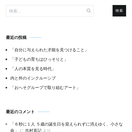
検
索:
最近の投稿
「自分に与えられた才能を見つけること」
「子どもの育ちはひっそりと」
「人の本質を見る時代」
内と外のインクルーシブ
「おへそグループで取り組むアート」
最近のコメント
「６秒に１人 ５歳の誕生日を迎えられずに消えゆく、小さな
命」
に
吉村直記
より