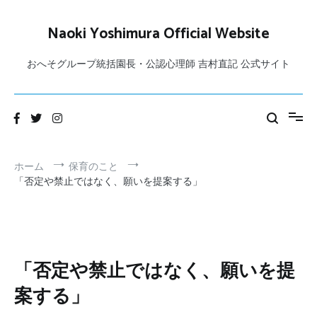
コ
ン
Naoki Yoshimura Official Website
テ
ン
おへそグループ統括園長・公認心理師 吉村直記 公式サイト
ツ
へ
ス
キ
ッ
プ
ホーム
保育のこと
「否定や禁止ではなく、願いを提案する」
「否定や禁止ではなく、願いを提
案する」