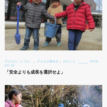
子どもの「しつけ」
,
子どもの褒め方
,
心のこと
2018-
03-22
「安全よりも成長を選択せよ」