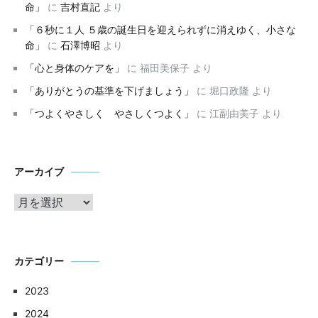
命」
に
吉村直記
より
「６秒に１人 ５歳の誕生日を迎えられずに消えゆく、小さな
命」
に
石澤博昭
より
「心と身体のケアを」
に
福田美保子
より
「ありがとうの基準を下げましょう」
に
堀口政隆
より
「つよくやさしく やさしくつよく」
に
江副由美子
より
ア
アーカイブ
ー
カ
イ
ブ
カテゴリー
2023
2024