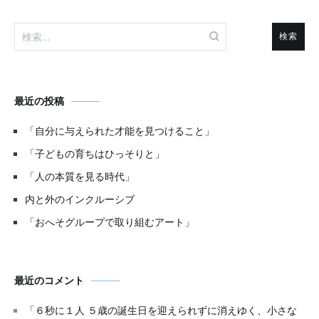
ー
検
シ
索:
ョ
ン
最近の投稿
「自分に与えられた才能を見つけること」
「子どもの育ちはひっそりと」
「人の本質を見る時代」
内と外のインクルーシブ
「おへそグループで取り組むアート」
最近のコメント
「６秒に１人 ５歳の誕生日を迎えられずに消えゆく、小さな