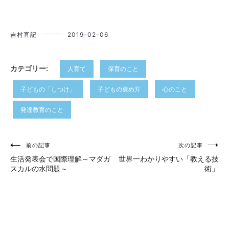
吉村直記
2019-02-06
カテゴリー:
人育て
保育のこと
子どもの「しつけ」
子どもの褒め方
心のこと
発達教育のこと
投
前の記事
次の記事
生活発表会で国際理解～マダガ
世界一わかりやすい「教える技
稿
スカルの水問題～
術」
ナ
ビ
ゲ