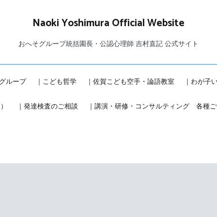
Naoki Yoshimura Official Website
おへそグループ統括園長・公認心理師 吉村直記 公式サイト
グループ
｜こども哲学
｜佐賀こども空手・論語教室
｜わが子
本）
｜発達検査のご相談
｜講演・研修・コンサルティング 各種ご