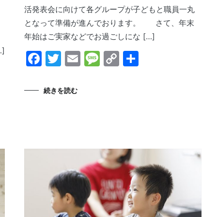
活発表会に向けて各グループが子どもと職員一丸
となって準備が進んでおります。 さて、年末
年始はご実家などでお過ごしにな […]
]
Facebook
Twitter
Email
Message
Copy
共
Link
有
続きを読む