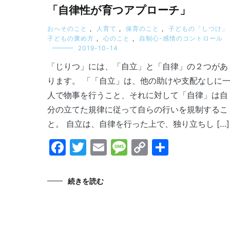
「自律性が育つアプローチ」
おへそのこと
,
人育て
,
保育のこと
,
子どもの「しつけ」
子どもの褒め方
,
心のこと
,
自制心-感情のコントロール
2019-10-14
「じりつ」には、「自立」と「自律」の２つがあ
ります。 「「自立」は、他の助けや支配なしに
人で物事を行うこと、それに対して「自律」は自
分の立てた規律に従って自らの行いを規制するこ
と。 自立は、自律を行った上で、独り立ちし […]
Facebook
Twitter
Email
Message
Copy
共
Link
有
続きを読む