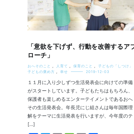
「意欲を下げず、行動を改善するア
ローチ」
おへそのこと
,
人育て
,
保育のこと
,
子どもの「しつけ」
子どもの褒め方
,
幸せ
2019-12-03
１１月に入り少しずつ生活発表会に向けての準備
がスタートしています。子どもたちはもちろん、
保護者も楽しめるエンターテイメントであるおへ
その生活発表会。年長児にじ組さんは毎年国際理
解をテーマに生活発表を行いますが、今年度のテ
[…]