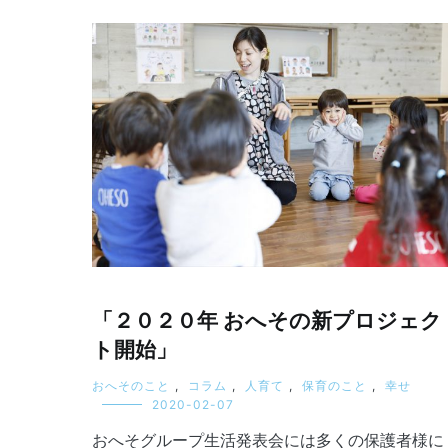
「２０２０年 おへその新プロジェク
ト開始」
おへそのこと
,
コラム
,
人育て
,
保育のこと
,
幸せ
2020-02-07
おへそグループ生活発表会には多くの保護者様に