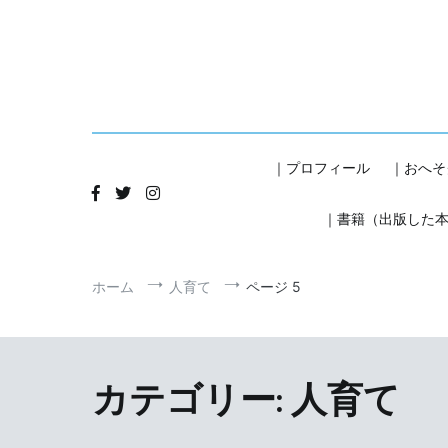
コ
ン
テ
ン
ツ
へ
ス
キ
｜プロフィール
｜おへそ
ッ
プ
｜書籍（出版した
ホーム
人育て
ページ 5
カテゴリー:
人育て