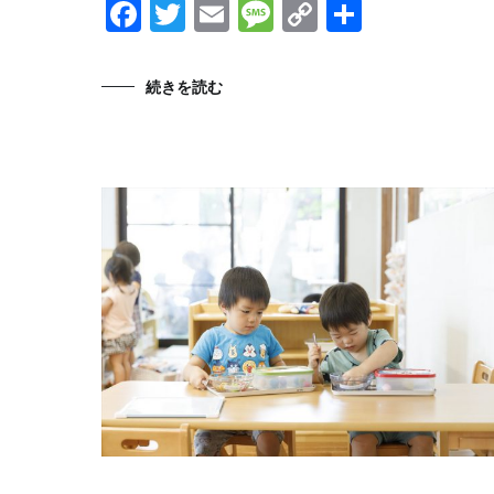
Facebook
Twitter
Email
Message
Copy
共
Link
有
続きを読む