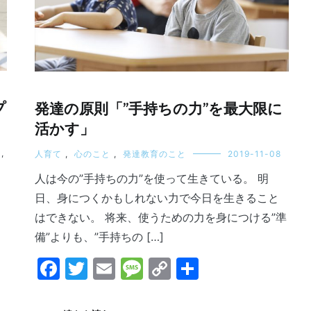
プ
発達の原則「”手持ちの力”を最大限に
活かす」
,
人育て
,
心のこと
,
発達教育のこと
2019-11-08
人は今の”手持ちの力”を使って生きている。 明
日、身につくかもしれない力で今日を生きること
はできない。 将来、使うための力を身につける”準
備”よりも、”手持ちの […]
Facebook
Twitter
Email
Message
Copy
共
Link
有