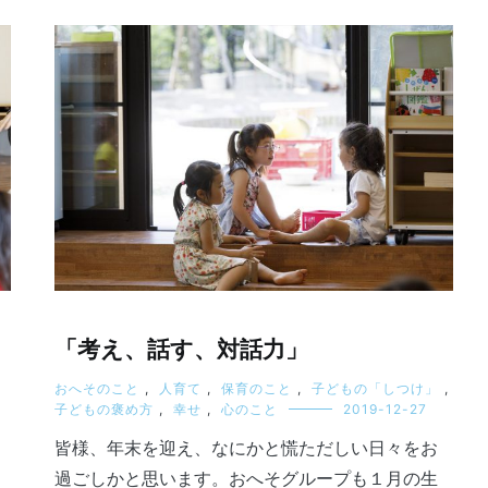
「考え、話す、対話力」
おへそのこと
,
人育て
,
保育のこと
,
子どもの「しつけ」
,
子どもの褒め方
,
幸せ
,
心のこと
2019-12-27
皆様、年末を迎え、なにかと慌ただしい日々をお
過ごしかと思います。おへそグループも１月の生