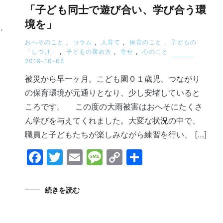
「子ども同士で遊び合い、学び合う環
境を」
,
おへそのこと
,
コラム
,
人育て
,
保育のこと
,
子どもの
「しつけ」
,
子どもの褒め方
,
幸せ
,
心のこと
2019-10-05
一
被災から早一ヶ月。こども園０１歳児、つながり
の保育環境が元通りとなり、少し安堵していると
ころです。 この度の大雨被害はおへそにたくさ
ん学びを与えてくれました。大変な状況の中で、
職員と子どもたちが楽しみながら練習を行い、 […]
Facebook
Twitter
Email
Message
Copy
共
Link
有
続きを読む