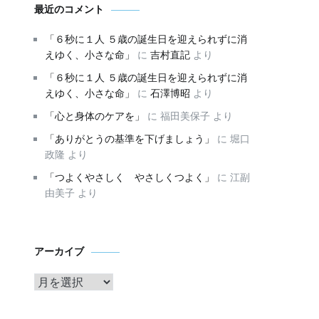
最近のコメント
「６秒に１人 ５歳の誕生日を迎えられずに消
えゆく、小さな命」
に
吉村直記
より
「６秒に１人 ５歳の誕生日を迎えられずに消
えゆく、小さな命」
に
石澤博昭
より
「心と身体のケアを」
に
福田美保子
より
「ありがとうの基準を下げましょう」
に
堀口
政隆
より
「つよくやさしく やさしくつよく」
に
江副
由美子
より
ア
アーカイブ
ー
カ
イ
ブ