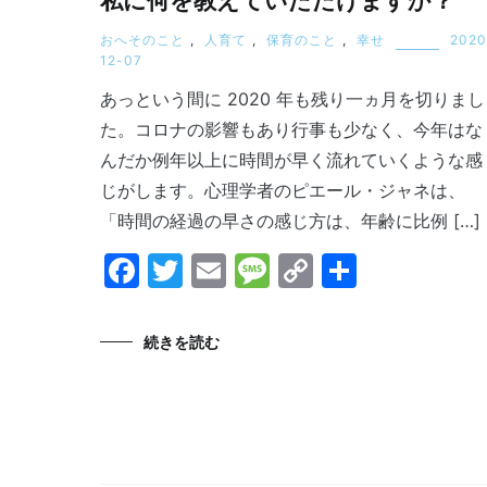
私に何を教えていただけますか？
おへそのこと
,
人育て
,
保育のこと
,
幸せ
2020
12-07
あっという間に 2020 年も残り一ヵ月を切りまし
た。コロナの影響もあり行事も少なく、今年はな
んだか例年以上に時間が早く流れていくような感
じがします。心理学者のピエール・ジャネは、
「時間の経過の早さの感じ方は、年齢に比例 […]
Facebook
Twitter
Email
Message
Copy
共
Link
有
続きを読む