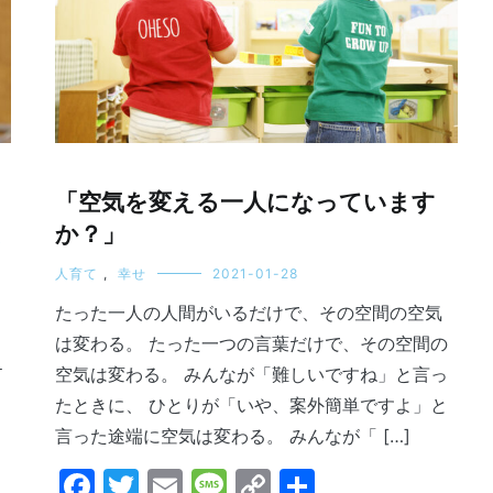
「空気を変える一人になっています
か？」
ト
人育て
,
幸せ
2021-01-28
たった一人の人間がいるだけで、その空間の空気
ヵ
は変わる。 たった一つの言葉だけで、その空間の
１
空気は変わる。 みんなが「難しいですね」と言っ
たときに、 ひとりが「いや、案外簡単ですよ」と
言った途端に空気は変わる。 みんなが「 […]
Facebook
Twitter
Email
Message
Copy
共