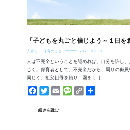
「子どもを丸ごと信じよう～１日を
人育て
,
保育のこと
2021-06-10
人は不完全ということを認めれば、自分を許し、
じく。保育者として、不完全だから、周りの職員
同じく。祖父祖母を頼り、園を […]
Facebook
Twitter
Email
Message
Copy
共
Link
有
続きを読む