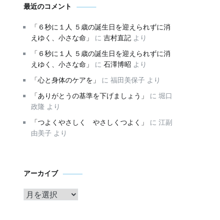
最近のコメント
「６秒に１人 ５歳の誕生日を迎えられずに消
えゆく、小さな命」
に
吉村直記
より
「６秒に１人 ５歳の誕生日を迎えられずに消
えゆく、小さな命」
に
石澤博昭
より
「心と身体のケアを」
に
福田美保子
より
「ありがとうの基準を下げましょう」
に
堀口
政隆
より
「つよくやさしく やさしくつよく」
に
江副
由美子
より
ア
アーカイブ
ー
カ
イ
ブ