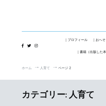
コ
ン
テ
ン
ツ
へ
ス
キ
｜プロフィール
｜おへそ
ッ
プ
｜書籍（出版した
ホーム
人育て
ページ 2
カテゴリー:
人育て