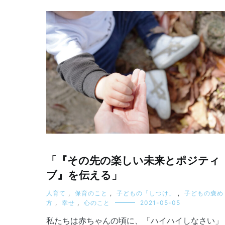
「『その先の楽しい未来とポジティ
ブ』を伝える」
人育て
,
保育のこと
,
子どもの「しつけ」
,
子どもの褒め
方
,
幸せ
,
心のこと
2021-05-05
私たちは赤ちゃんの頃に、「ハイハイしなさい」