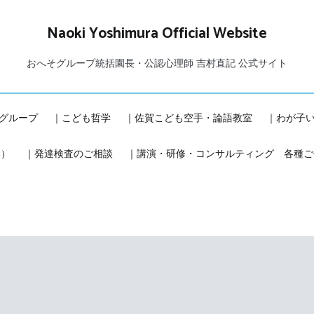
Naoki Yoshimura Official Website
おへそグループ統括園長・公認心理師 吉村直記 公式サイト
グループ
｜こども哲学
｜佐賀こども空手・論語教室
｜わが子
本）
｜発達検査のご相談
｜講演・研修・コンサルティング 各種ご