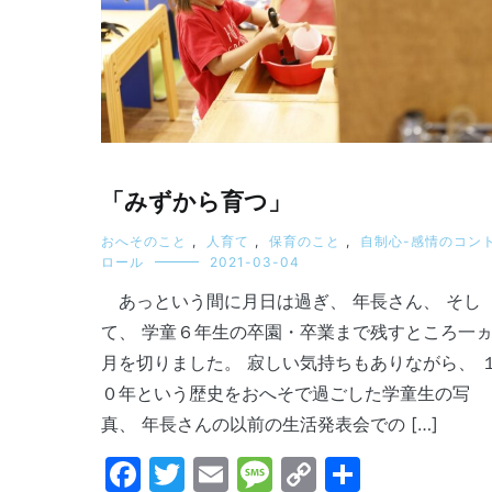
「みずから育つ」
おへそのこと
,
人育て
,
保育のこと
,
自制心-感情のコン
ロール
2021-03-04
あっという間に月日は過ぎ、 年長さん、 そし
て、 学童６年生の卒園・卒業まで残すところ一
月を切りました。 寂しい気持ちもありながら、 
０年という歴史をおへそで過ごした学童生の写
真、 年長さんの以前の生活発表会での […]
Facebook
Twitter
Email
Message
Copy
共