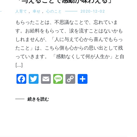
「与えることで感動が味わえる」
-
人育て
,
幸せ
,
心のこと
2020-12-02
もらったことは、不思議なことで、忘れていま
す。お給料をもらって、涙を流すことはないかも
しれませんが、「人に与えて心から喜んでもらっ
たこと」は、こちら側も心からの思い出として残
っていきます。 「感動なくして何が人生か」と自
[…]
Facebook
Twitter
Email
Message
Copy
共
Link
有
続きを読む