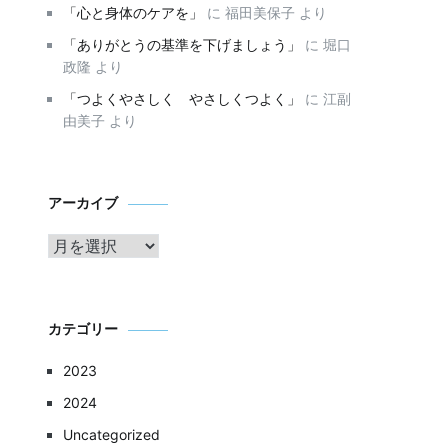
「心と身体のケアを」
に
福田美保子
より
「ありがとうの基準を下げましょう」
に
堀口
政隆
より
「つよくやさしく やさしくつよく」
に
江副
由美子
より
ア
アーカイブ
ー
カ
イ
ブ
カテゴリー
2023
2024
Uncategorized