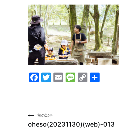
Facebook
Twitter
Email
Message
Copy
共
Link
有
投
前の記事
oheso(20231130)(web)-013
稿