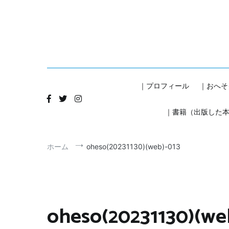
コ
ン
テ
ン
ツ
へ
ス
キ
｜プロフィール
｜おへそ
ッ
プ
｜書籍（出版した
ホーム
oheso(20231130)(web)-013
oheso(20231130)(we