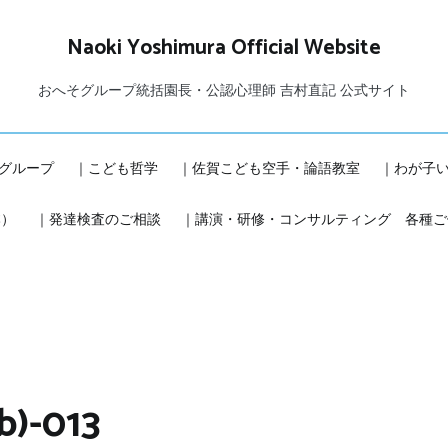
Naoki Yoshimura Official Website
おへそグループ統括園長・公認心理師 吉村直記 公式サイト
グループ
｜こども哲学
｜佐賀こども空手・論語教室
｜わが子
本）
｜発達検査のご相談
｜講演・研修・コンサルティング 各種ご
b)-013