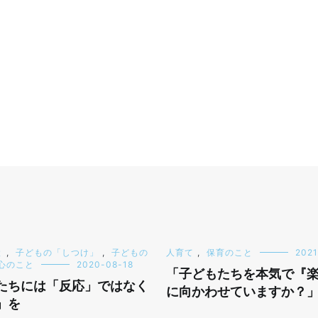
と
,
子どもの「しつけ」
,
子どもの
人育て
,
保育のこと
2021
心のこと
2020-08-18
「子どもたちを本気で『
たちには「反応」ではなく
に向かわせていますか？
」を