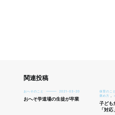
関連投稿
おへそのこと
2021-03-20
保育のこ
褒め方
,
おへそ学道場の生徒が卒業
子ども
「対応