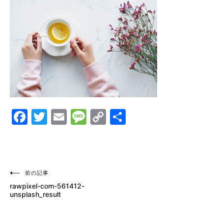
Facebook
Twitter
Email
Message
Copy
共
Link
有
投
前の記事
rawpixel-com-561412-
稿
unsplash_result
ナ