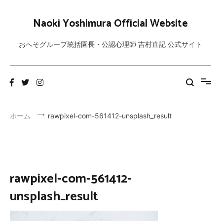
コ
ン
Naoki Yoshimura Official Website
テ
ン
おへそグループ統括園長・公認心理師 吉村直記 公式サイト
ツ
へ
ス
キ
ッ
プ
ホーム
rawpixel-com-561412-unsplash_result
rawpixel-com-561412-
unsplash_result