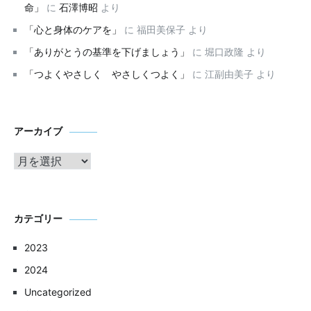
命」
に
石澤博昭
より
「心と身体のケアを」
に
福田美保子
より
「ありがとうの基準を下げましょう」
に
堀口政隆
より
「つよくやさしく やさしくつよく」
に
江副由美子
より
ア
アーカイブ
ー
カ
イ
ブ
カテゴリー
2023
2024
Uncategorized