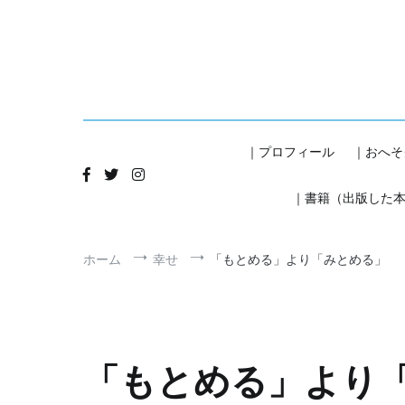
コ
ン
テ
ン
ツ
へ
ス
キ
｜プロフィール
｜おへそ
ッ
プ
｜書籍（出版した
ホーム
幸せ
「もとめる」より「みとめる」
「もとめる」より