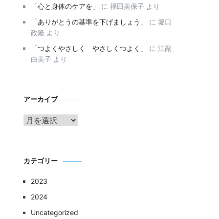
「心と身体のケアを」
に
福田美保子
より
「ありがとうの基準を下げましょう」
に
堀口
政隆
より
「つよくやさしく やさしくつよく」
に
江副
由美子
より
ア
アーカイブ
ー
カ
イ
ブ
カテゴリー
2023
2024
Uncategorized