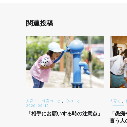
ゲ
ー
関連投稿
シ
ョ
ン
人育て
,
保育のこと
,
心のこと
人育て
,
2020-09-12
「相手にお願いする時の注意点」
「愚痴
言う人