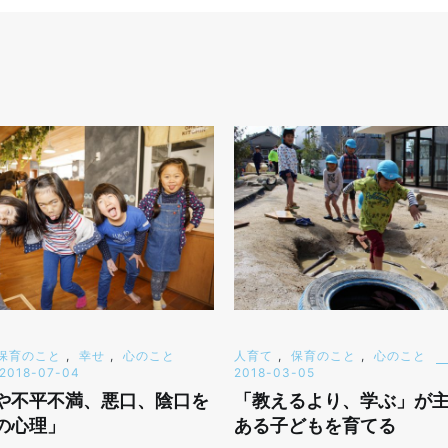
保育のこと
,
幸せ
,
心のこと
人育て
,
保育のこと
,
心のこと
2018-07-04
2018-03-05
や不平不満、悪口、陰口を
「教えるより、学ぶ」が
の心理」
ある子どもを育てる