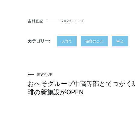
吉村直記
2023-11-18
カテゴリー:
人育て
保育のこと
幸せ
投
前の記事
おへそグループ中高等部とてつがく
稿
琲の新施設がOPEN
ナ
ビ