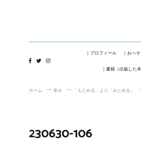
コ
ン
テ
ン
ツ
へ
ス
キ
｜プロフィール
｜おへそ
ッ
プ
｜書籍（出版した
ホーム
幸せ
「もとめる」より「みとめる」
230630-106