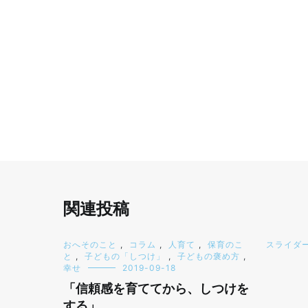
関連投稿
おへそのこと
,
コラム
,
人育て
,
保育のこ
スライダ
と
,
子どもの「しつけ」
,
子どもの褒め方
,
幸せ
2019-09-18
「信頼感を育ててから、しつけを
する」