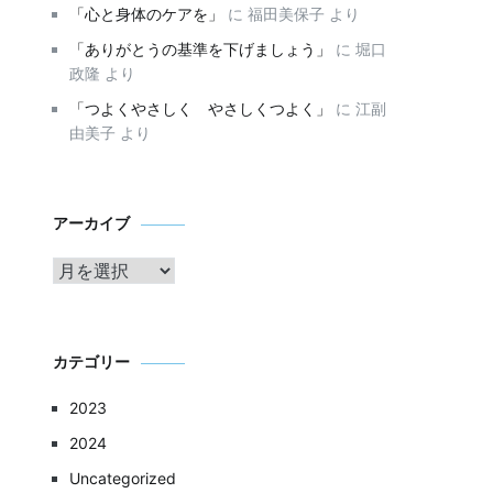
「心と身体のケアを」
に
福田美保子
より
「ありがとうの基準を下げましょう」
に
堀口
政隆
より
「つよくやさしく やさしくつよく」
に
江副
由美子
より
ア
アーカイブ
ー
カ
イ
ブ
カテゴリー
2023
2024
Uncategorized