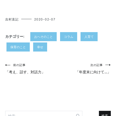
吉村直記
2020-02-07
カテゴリー:
おへそのこと
コラム
人育て
保育のこと
幸せ
投
前の記事
次の記事
「考え、話す、対話力」
「年度末に向けて…」
稿
ナ
ビ
ゲ
ー
検