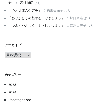
命」
に
石澤博昭
より
「心と身体のケアを」
に
福田美保子
より
「ありがとうの基準を下げましょう」
に
堀口政隆
より
「つよくやさしく やさしくつよく」
に
江副由美子
より
ア
アーカイブ
ー
カ
イ
ブ
カテゴリー
2023
2024
Uncategorized