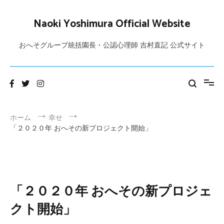
コ
ン
Naoki Yoshimura Official Website
テ
ン
おへそグループ統括園長・公認心理師 吉村直記 公式サイト
ツ
へ
ス
キ
ッ
プ
ホーム
幸せ
「２０２０年 おへその新プロジェクト開始」
「２０２０年 おへその新プロジェ
クト開始」