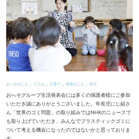
おへそのこと
,
コラム
,
人育て
,
保育のこと
,
幸せ
おへそグループ生活発表会には多くの保護者様にご参加
いただき誠にありがとうございました。年長児にじ組さ
ん「世界のゴミ問題」の取り組みではNHKのニュースで
も取り上げていただき、みんなでプラスティックゴミに
ついて考える機会になったのではないかと思っておりま
す。