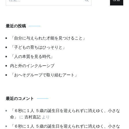
索:
シ
ョ
ン
最近の投稿
「自分に与えられた才能を見つけること」
「子どもの育ちはひっそりと」
「人の本質を見る時代」
内と外のインクルーシブ
「おへそグループで取り組むアート」
最近のコメント
「６秒に１人 ５歳の誕生日を迎えられずに消えゆく、小さな
命」
に
吉村直記
より
「６秒に１人 ５歳の誕生日を迎えられずに消えゆく、小さな