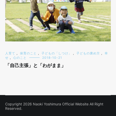
人育て
,
保育のこと
,
子どもの「しつけ」
,
子どもの褒め方
,
幸
せ
,
心のこと
2018-10-21
「自己主張」と「わがまま」
Copyright 2026 Naoki Yoshimura Official Website All Right
Reserved.