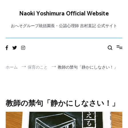
コ
ン
Naoki Yoshimura Official Website
テ
ン
おへそグループ統括園長・公認心理師 吉村直記 公式サイト
ツ
へ
ス
キ
ッ
プ
ホーム
保育のこと
教師の禁句「静かにしなさい！」
教師の禁句「静かにしなさい！」