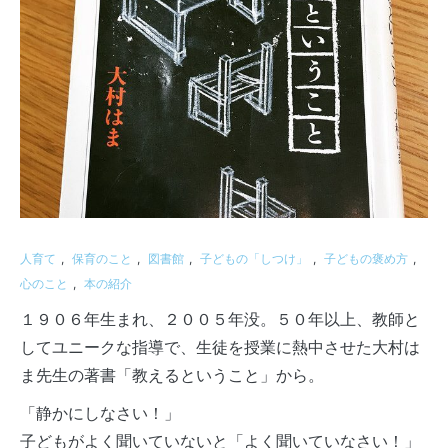
人育て
,
保育のこと
,
図書館
,
子どもの「しつけ」
,
子どもの褒め方
,
心のこと
,
本の紹介
１９０６年生まれ、２００５年没。５０年以上、教師と
してユニークな指導で、生徒を授業に熱中させた大村は
ま先生の著書「教えるということ」から。
「静かにしなさい！」
子どもがよく聞いていないと「よく聞いていなさい！」