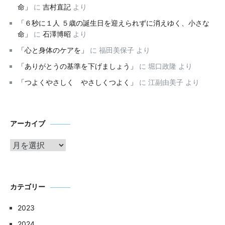
命」
に
吉村直記
より
「６秒に１人 ５歳の誕生日を迎えられずに消えゆく、小さな
命」
に
石澤博昭
より
「心と身体のケアを」
に
福田美保子
より
「ありがとうの基準を下げましょう」
に
堀口政隆
より
「つよくやさしく やさしくつよく」
に
江副由美子
より
ア
アーカイブ
ー
カ
イ
ブ
カテゴリー
2023
2024