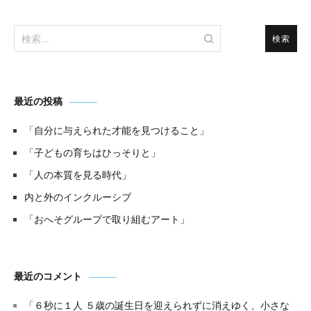
ー
検
シ
索:
ョ
ン
最近の投稿
「自分に与えられた才能を見つけること」
「子どもの育ちはひっそりと」
「人の本質を見る時代」
内と外のインクルーシブ
「おへそグループで取り組むアート」
最近のコメント
「６秒に１人 ５歳の誕生日を迎えられずに消えゆく、小さな