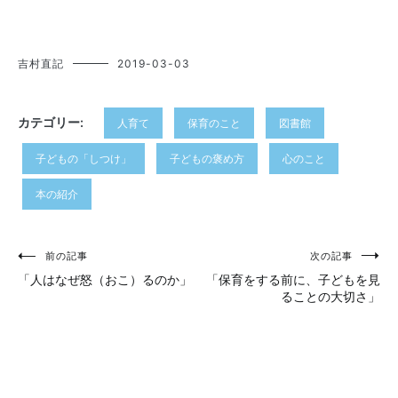
吉村直記
2019-03-03
カテゴリー:
人育て
保育のこと
図書館
子どもの「しつけ」
子どもの褒め方
心のこと
本の紹介
投
前の記事
次の記事
「人はなぜ怒（おこ）るのか」
「保育をする前に、子どもを見
稿
ることの大切さ」
ナ
ビ
ゲ