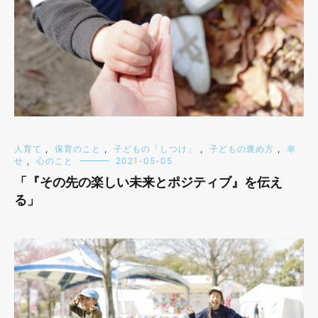
人育て
,
保育のこと
,
子どもの「しつけ」
,
子どもの褒め方
,
幸
せ
,
心のこと
2021-05-05
「『その先の楽しい未来とポジティブ』を伝え
る」