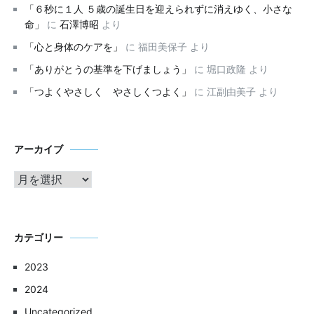
「６秒に１人 ５歳の誕生日を迎えられずに消えゆく、小さな
命」
に
石澤博昭
より
「心と身体のケアを」
に
福田美保子
より
「ありがとうの基準を下げましょう」
に
堀口政隆
より
「つよくやさしく やさしくつよく」
に
江副由美子
より
ア
アーカイブ
ー
カ
イ
ブ
カテゴリー
2023
2024
Uncategorized