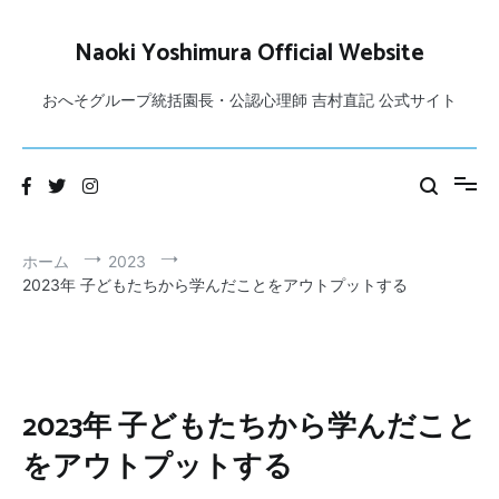
コ
ン
Naoki Yoshimura Official Website
テ
ン
おへそグループ統括園長・公認心理師 吉村直記 公式サイト
ツ
へ
ス
キ
ッ
プ
ホーム
2023
2023年 子どもたちから学んだことをアウトプットする
2023年 子どもたちから学んだこと
をアウトプットする