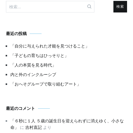
検
シ
索:
ョ
ン
最近の投稿
「自分に与えられた才能を見つけること」
「子どもの育ちはひっそりと」
「人の本質を見る時代」
内と外のインクルーシブ
「おへそグループで取り組むアート」
最近のコメント
「６秒に１人 ５歳の誕生日を迎えられずに消えゆく、小さな
命」
に
吉村直記
より