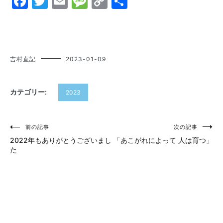
Facebook
Twitter
Email
Message
Copy
共
Link
有
吉村直記
2023-01-09
カテゴリー:
2023
投
前の記事
次の記事
2022年もありがとうございまし
「あこがれによって 人は育つ」
稿
た
ナ
ビ
ゲ
ー